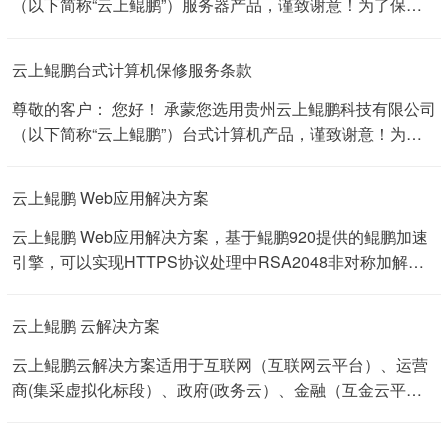
（以下简称“云上鲲鹏”）服务器产品，谨致谢意！为了保护
您的合法权益，免除您购机的后顾之忧,云上鲲鹏向您作出下
述保修服务承诺，并在您需要时据此向您提供保修服务。
云上鲲鹏台式计算机保修服务条款
云上鲲鹏标准服务承诺 1、三年有限保修 自您购买之日（以
云上鲲鹏送货单签收日期为准，如签收日期无法查实，以服
尊敬的客户： 您好！ 承蒙您选用贵州云上鲲鹏科技有限公司
务器生产序列号（S/N）标识日期为准）起，云上鲲鹏将为
（以下简称“云上鲲鹏”）台式计算机产品，谨致谢意！为了
您所购买云上鲲鹏服务器出厂配置发生的硬件故障，提供附
保护您的合法权益，免除您购机的后顾之忧,云上鲲鹏向您作
表所列的标准保修服务。 保修期限与服务方式： 保
出下述保修服务承诺，并在您需要时据此向您提供标准的保
云上鲲鹏 Web应⽤解决⽅案
修部件 保修期限 服务方式 主板、CPU、固态硬盘、机械硬
修服务。 一、云上鲲鹏标准服务 1、 三年有限保修 自您购
盘、电源、内存、网卡、RAID卡、HBA卡、显卡、硬盘背
买之日（以云上鲲鹏送货单签收日期为准，如签收日期无法
云上鲲鹏 Web应用解决方案，基于鲲鹏920提供的鲲鹏加速
板、硬盘模组、CPU风扇、机箱外部各类按键、指示灯、机
查实，以台式计算机生产序列号（S/N）标识日期为准）
引擎，可以实现HTTPS协议处理中RSA2048非对称加解密
箱内连接件、机箱内各类线缆 自购机之日起三年(含) 自购买
起，云上鲲鹏将为您所购买云上鲲鹏台式计算机出厂配置发
算法的硬件卸载，加速SSL处理，释放更多CPU用于业务处
之日起三年(5×9)免费上门 维修更换的部件 经我公司在各地
生的硬件故障，提供附表所列的标准保修服务。 保修期限与
理；基于鲲鹏920的多核架构和多核调度优化算法，使得具
云上鲲鹏 云解决方案
服务机构维修后的机器（部件）保修期限随同原整机（...
服务方式： 保修部件 保修期限 服务方式 主板、CPU、硬
有高并发、低时延、计算密集特点的Web应用性能提升明
盘、电源、内存、网卡、显卡、SSD硬盘、CPU风扇 自购
显；鲲鹏Web应用解决应用场景方案对常用的C/C++、
云上鲲鹏云解决方案适用于互联网（互联网云平台）、运营
机之日起三年（含） 自购买之日起一年（5×9）免费上门服
Java、Python、Perl、政府 PHP、Go等语言开发的开源
商(集采虚拟化标段）、政府(政务云）、金融（互金云平
务，第二年、第三年用户送修（配件保修，不提供上门服
Web应用及框架有较好的支持，金融同时支持东方通和金蝶
台）。
务） 液晶显示器、鼠标、键盘、光驱、软驱、LCD显示屏 自
天燕等商业Web应用。