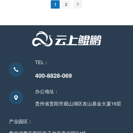
购机之日起一年(含) 自购买之日起一年(5×9)免费上门 机箱外
1
2
壳等塑材、机箱外部各类按键、指示灯、机箱内连接件、机
箱内各类线缆及其余部件等...
TEL：
400-8828-069
办公地址：
贵州省贵阳市观山湖区友山基金大厦19层
产业园区：