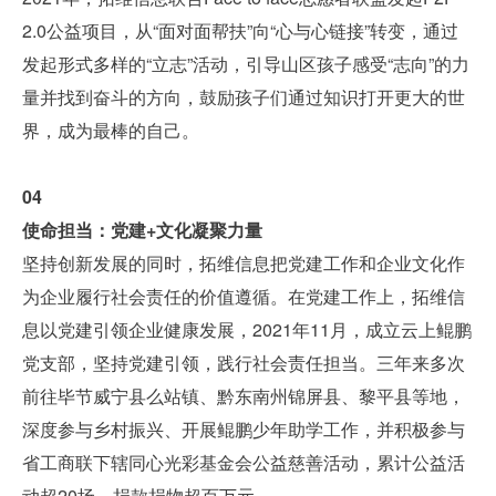
2.0公益项目，从“面对面帮扶”向“心与心链接”转变，通过
发起形式多样的“立志”活动，引导山区孩子感受“志向”的力
量并找到奋斗的方向，鼓励孩子们通过知识打开更大的世
界，成为最棒的自己。
04
使命担当：党建+文化凝聚力量
坚持创新发展的同时，拓维信息把党建工作和企业文化作
为企业履行社会责任的价值遵循。在党建工作上，拓维信
息以党建引领企业健康发展，
2021年11月，成立云上鲲鹏
党支部，坚持党建引领，践行社会责任担当。三年来多次
前往毕节威宁县么站镇、黔东南州锦屏县、黎平县等地，
深度参与乡村振兴、开展鲲鹏少年助学工作，并积极参与
省工商联下辖同心光彩基金会公益慈善活动，累计公益活
动超20场，捐款捐物超百万元。